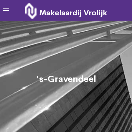
Makelaardij Vrolijk
's-Gravendeel