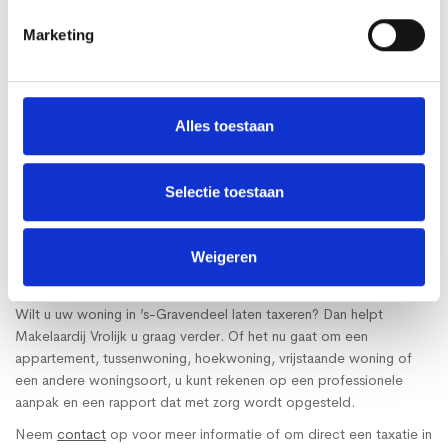
waarvoor u het nodig heeft. Makelaardij Vrolijk combineert een
Marketing
persoonlijke aanpak met kennis van de regionale woningmarkt.
Persoonlijke benadering
Duidelijke communicatie
Kennis van 's-Gravendeel en omgeving
Alles toestaan
Onafhankelijk en zorgvuldig oordeel
Rapport opgesteld met oog voor detail
NWWI-validatie indien gewenst
Selectie toestaan
Taxatie aanvragen in 's-
Weigeren
Gravendeel
Wilt u uw woning in ’s-Gravendeel laten taxeren? Dan helpt
Makelaardij Vrolijk u graag verder. Of het nu gaat om een
appartement, tussenwoning, hoekwoning, vrijstaande woning of
een andere woningsoort, u kunt rekenen op een professionele
aanpak en een rapport dat met zorg wordt opgesteld.
Neem
contact
op voor meer informatie of om direct een taxatie in