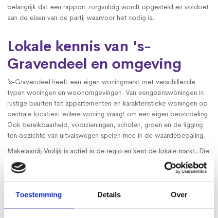
belangrijk dat een rapport zorgvuldig wordt opgesteld en voldoet
aan de eisen van de partij waarvoor het nodig is.
Lokale kennis van 's-
Gravendeel en omgeving
’s-Gravendeel heeft een eigen woningmarkt met verschillende
typen woningen en woonomgevingen. Van eengezinswoningen in
rustige buurten tot appartementen en karakteristieke woningen op
centrale locaties: iedere woning vraagt om een eigen beoordeling.
Ook bereikbaarheid, voorzieningen, scholen, groen en de ligging
ten opzichte van uitvalswegen spelen mee in de waardebepaling.
Makelaardij Vrolijk is actief in de regio en kent de lokale markt. Die
regionale kennis helpt om woningen in ’s-Gravendeel goed te
plaatsen binnen het actuele marktbeeld. Dat zorgt voor een taxatie
die niet alleen zorgvuldig, maar ook realistisch is onderbouwd.
Toestemming
Details
Over
Heldere aanpak en