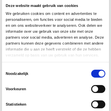
zorgvuldig taxatierapport
Deze website maakt gebruik van cookies
We gebruiken cookies om content en advertenties te
Een taxatie hoeft niet onnodig ingewikkeld te zijn. Wij vinden het
personaliseren, om functies voor social media te bieden
belangrijk dat het proces duidelijk verloopt, van aanvraag tot
en om ons websiteverkeer te analyseren. Ook delen we
oplevering van het rapport. Na uw aanvraag bespreken we de
situatie en plannen we een afspraak in. Tijdens de opname wordt
informatie over uw gebruik van onze site met onze
de woning bekeken en worden de relevante kenmerken
partners voor social media, adverteren en analyse. Deze
vastgelegd. Daarna wordt het taxatierapport uitgewerkt.
partners kunnen deze gegevens combineren met andere
informatie die u aan ze heeft verstrekt of die ze hebben
Wanneer dat nodig is, kan de taxatie worden uitgevoerd als
verzameld op basis van uw gebruik van hun services.
NWWI-gevalideerd taxatierapport. Daarmee beschikt u over een
rapport dat in veel gevallen geschikt is voor onder meer
hypotheekverstrekkers en andere officiële instanties.
Toestemmingsselectie
Noodzakelijk
Waarom kiezen voor
Makelaardij Vrolijk?
Voorkeuren
Wie een taxatie laat uitvoeren, wil vooral duidelijkheid en
Statistieken
zekerheid. U zoekt een partij die helder communiceert, zorgvuldig
werkt en een rapport levert dat bruikbaar is voor het doel