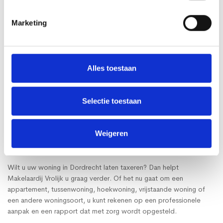
werkt en een rapport levert dat bruikbaar is voor het doel
waarvoor u het nodig heeft. Makelaardij Vrolijk combineert een
Marketing
persoonlijke aanpak met kennis van de regionale woningmarkt.
Persoonlijke benadering
Duidelijke communicatie
Alles toestaan
Kennis van Dordrecht en omgeving
Onafhankelijk en zorgvuldig oordeel
Rapport opgesteld met oog voor detail
Selectie toestaan
NWWI-validatie indien gewenst
Taxatie aanvragen in
Weigeren
Dordrecht
Wilt u uw woning in Dordrecht laten taxeren? Dan helpt
Makelaardij Vrolijk u graag verder. Of het nu gaat om een
appartement, tussenwoning, hoekwoning, vrijstaande woning of
een andere woningsoort, u kunt rekenen op een professionele
aanpak en een rapport dat met zorg wordt opgesteld.