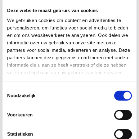
Heldere aanpak en
Deze website maakt gebruik van cookies
zorgvuldig taxatierapport
We gebruiken cookies om content en advertenties te
Een taxatie hoeft niet onnodig ingewikkeld te zijn. Wij vinden het
personaliseren, om functies voor social media te bieden
belangrijk dat het proces duidelijk verloopt, van aanvraag tot
en om ons websiteverkeer te analyseren. Ook delen we
oplevering van het rapport. Na uw aanvraag bespreken we de
informatie over uw gebruik van onze site met onze
situatie en plannen we een afspraak in. Tijdens de opname wordt
partners voor social media, adverteren en analyse. Deze
de woning bekeken en worden de relevante kenmerken
partners kunnen deze gegevens combineren met andere
vastgelegd. Daarna wordt het taxatierapport uitgewerkt.
informatie die u aan ze heeft verstrekt of die ze hebben
Wanneer dat nodig is, kan de taxatie worden uitgevoerd als
verzameld op basis van uw gebruik van hun services.
NWWI-gevalideerd taxatierapport. Daarmee beschikt u over een
rapport dat in veel gevallen geschikt is voor onder meer
Toestemmingsselectie
hypotheekverstrekkers en andere officiële instanties.
Noodzakelijk
Waarom kiezen voor
Voorkeuren
Makelaardij Vrolijk?
Wie een taxatie laat uitvoeren, wil vooral duidelijkheid en
Statistieken
zekerheid. U zoekt een partij die helder communiceert, zorgvuldig