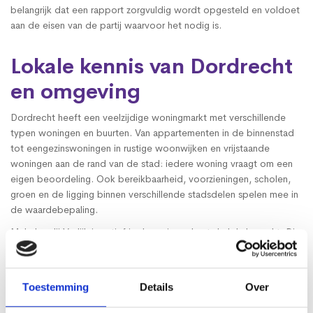
belangrijk dat een rapport zorgvuldig wordt opgesteld en voldoet
aan de eisen van de partij waarvoor het nodig is.
Lokale kennis van Dordrecht
en omgeving
Dordrecht heeft een veelzijdige woningmarkt met verschillende
typen woningen en buurten. Van appartementen in de binnenstad
tot eengezinswoningen in rustige woonwijken en vrijstaande
woningen aan de rand van de stad: iedere woning vraagt om een
eigen beoordeling. Ook bereikbaarheid, voorzieningen, scholen,
groen en de ligging binnen verschillende stadsdelen spelen mee in
de waardebepaling.
Makelaardij Vrolijk is actief in de regio en kent de lokale markt. Die
regionale kennis helpt om woningen in Dordrecht goed te plaatsen
binnen het actuele marktbeeld. Dat zorgt voor een taxatie die niet
alleen zorgvuldig, maar ook realistisch is onderbouwd.
Toestemming
Details
Over