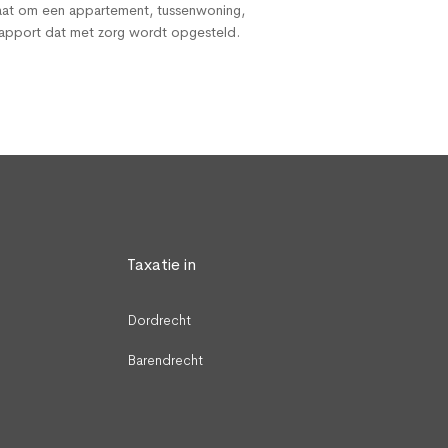
 gaat om een appartement, tussenwoning,
rapport dat met zorg wordt opgesteld.
Taxatie in
Dordrecht
Barendrecht