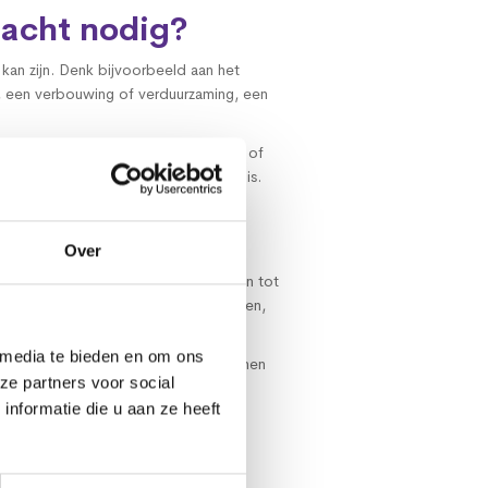
bacht nodig?
an zijn. Denk bijvoorbeeld aan het
 een verbouwing of verduurzaming, een
n vormt vaak de basis voor financiële of
en van de partij waarvoor het nodig is.
eving
Over
engezinswoningen in rustige buurten tot
reikbaarheid, voorzieningen, scholen,
 media te bieden en om ons
rik-Ido-Ambacht goed te plaatsen binnen
ze partners voor social
nformatie die u aan ze heeft