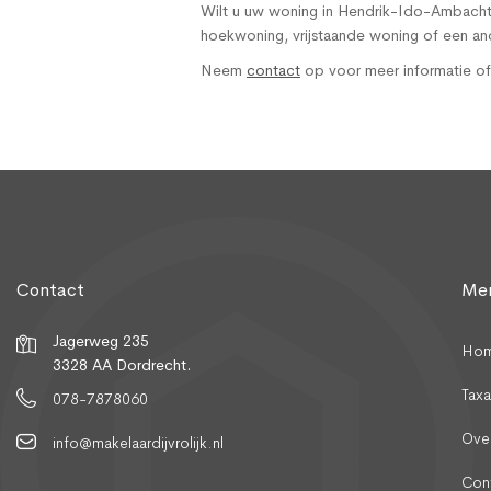
Wilt u uw woning in Hendrik-Ido-Ambacht l
hoekwoning, vrijstaande woning of een an
Neem
contact
op voor meer informatie of
Contact
Me
Jagerweg 235
Ho
3328 AA Dordrecht.
Taxa
078-7878060
Ove
info@makelaardijvrolijk.nl
Con