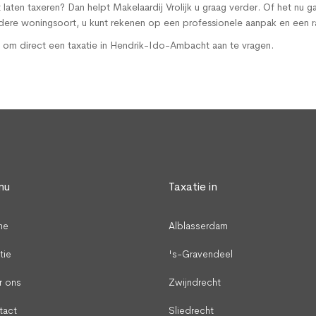
aten taxeren? Dan helpt Makelaardij Vrolijk u graag verder. Of het nu
dere woningsoort, u kunt rekenen op een professionele aanpak en een 
 om direct een taxatie in Hendrik-Ido-Ambacht aan te vragen.
nu
Taxatie in
me
Alblasserdam
tie
's-Gravendeel
r ons
Zwijndrecht
tact
Sliedrecht