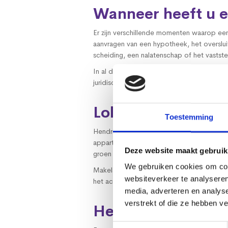
Wanneer heeft u e
Er zijn verschillende momenten waarop ee
aanvragen van een hypotheek, het oversl
scheiding, een nalatenschap of het vastst
In al deze situaties is een onafhankelijk 
juridische beslissingen. Daarom is het bel
Lokale kennis va
Toestemming
Hendrik-Ido-Ambacht heeft een gevarieer
appartementen en woningen op goed bereik
Deze website maakt gebruik
groen en de ligging ten opzichte van uit
We gebruiken cookies om cont
Makelaardij Vrolijk is actief in de regio 
websiteverkeer te analyseren
het actuele marktbeeld. Dat zorgt voor een
media, adverteren en analys
verstrekt of die ze hebben v
Heldere aanpak en
Toestemmingsselectie