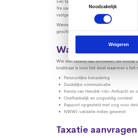
Een taxatie hoeft niet onnodig ingewikkeld 
Noodzakelijk
Na uw aanvraag bespreken we de situatie
vastgelegd. Daarna wordt het taxatierappo
Wanneer dat nodig is, kan de taxatie wor
geschikt is voor onder meer hypotheekverst
Weigeren
Waarom kiezen voo
Wie een taxatie laat uitvoeren, wil vooral
bruikbaar is voor het doel waarvoor u het
Persoonlijke benadering
Duidelijke communicatie
Kennis van Hendrik-Ido-Ambacht en 
Onafhankelijk en zorgvuldig oordeel
Rapport opgesteld met oog voor deta
NWWI-validatie indien gewenst
Taxatie aanvrage