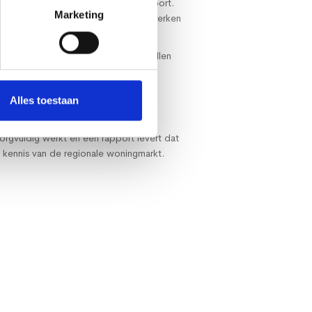
 aanvraag tot oplevering van het rapport.
Marketing
ekeken en worden de relevante kenmerken
 over een rapport dat in veel gevallen
Alles toestaan
zorgvuldig werkt en een rapport levert dat
t kennis van de regionale woningmarkt.